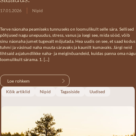
saladus.
17.01.2026
Nipid
Terve näonaha peamiseks tunnuseks on loomulikult selle sära. Sellised
põhjused nagu unepuudus, stress, vanus ja isegi see, mida sööd, võib
sinu näonaha jumet tugevalt mõjutada. Hea uudis on see, et saad kodus
tuhmi ja väsinud naha muuta säravaks ja kaunilt kumavaks. Järgi neid
lihtsaid asjatundlikke naha- ja meiginõuandeid, kuidas panna oma nägu
loomulikult särama. 1. […]
Loe rohkem
Kõik artiklid
Nipid
Tagasiside
Uudised