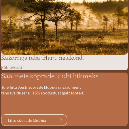
Kakerdaja raba (Harju maakond)
Põhja-Eesti
Saa meie sõprade klubi liikmeks
Tule liitu Aesti sõprade klubiga ja saad meilt
tänuavaldusena -15% soodustust igalt tootelt.
Liitu sõprade klubiga