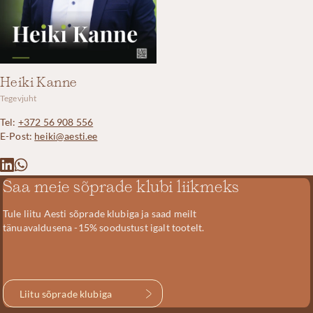
Heiki Kanne
Tegevjuht
Tel:
+372 56 908 556
E-Post:
heiki@aesti.ee
Saa meie sõprade klubi liikmeks
Tule liitu Aesti sõprade klubiga ja saad meilt
tänuavaldusena -15% soodustust igalt tootelt.
Liitu sõprade klubiga