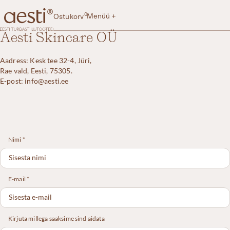
Skip
to
0
Menüü +
Ostukorv
content
Aesti
Aesti Skincare OÜ
Aadress: Kesk tee 32-4, Jüri,
Rae vald, Eesti, 75305.
E-post: info@aesti.ee
Nimi *
E-mail *
Kirjuta millega saaksime sind aidata