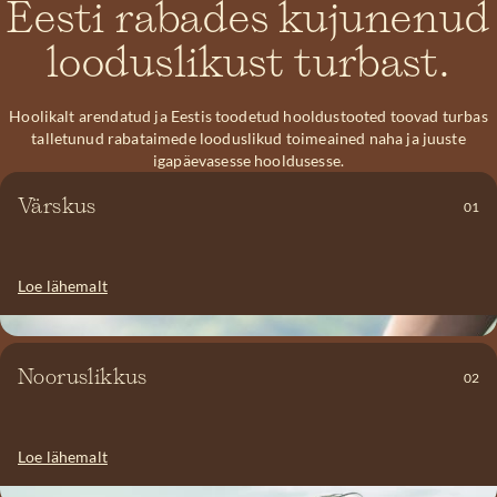
Eesti rabades kujunenud
looduslikust turbast.
Hoolikalt arendatud ja Eestis toodetud hooldustooted toovad turbas
talletunud rabataimede looduslikud toimeained naha ja juuste
igapäevasesse hooldusesse.
Värskus
01
Turvas sisaldab looduslikke vitamiine ja mineraale, mis toidavad
nahka ja aitavad säilitada selle elastsust, sära ning nooruslikkust.
Loe lähemalt
Fulvohape aitab mineraale ja toitaineid nahal oluliselt paremini
Nooruslikkus
02
omastada, parandab naha ainevahetust ja rakkude uuenemist.
Ühtlasi aitab fulvohape näonaha tooni ühtlustada.
Loe lähemalt