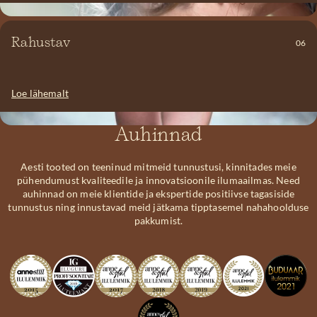
Turbas sisalduvad looduslikud toimeained aitavad tasakaalustada
Rahustav
06
rasueritust, rahustada ärritunud nahka ning toetada selle
loomulikku kaitsevõimet.
Loe lähemalt
Auhinnad
Aesti tooted on teeninud mitmeid tunnustusi, kinnitades meie
pühendumust kvaliteedile ja innovatsioonile ilumaailmas. Need
auhinnad on meie klientide ja ekspertide positiivse tagasiside
tunnustus ning innustavad meid jätkama tipptasemel nahahoolduse
pakkumist.