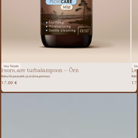
Uus Toode
Uu
PsoriCare turbašampoon – Õrn
De
Rahulik peanahk ja siidine pehmus
Rahu
17,00
€
17