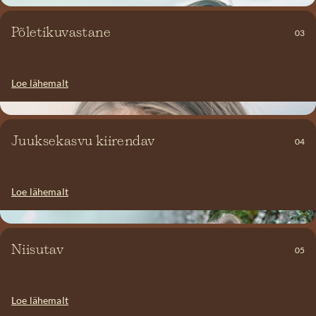
Põletikuvastane
03
Turvas aitab leevendada ärritusi ja põletikke ning toetab naha
uuenemist probleemse ja aknele kalduva naha korral.
Loe lähemalt
Turvas omab sügavpuhastavat omadust, mis puhastab juuksejuure
Juuksekasvu kiirendav
04
pesa, luues puhta keskkonna juuste kasvuks. Mineraaliderikas
turvas on toitev, muutes juuksed tugevaks, elujõuliseks ja ilusaks .
Loe lähemalt
Turbas leiduvad humiinhapped ja mineraalid aitavad nahka
Niisutav
05
sügavuti niisutada, pehmendada ja taastada selle loomuliku
niiskustasakaalu.
Loe lähemalt