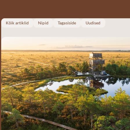
Kõik artiklid
Nipid
Tagasiside
Uudised