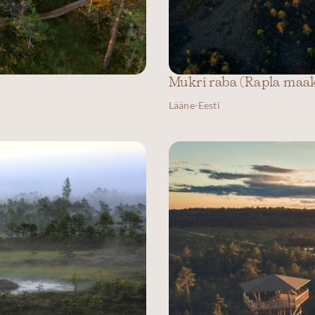
Mukri raba (Rapla maa
Lääne-Eesti