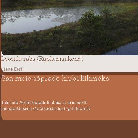
Loosalu raba (Rapla maakond)
Lääne-Eesti
Saa meie sõprade klubi liikmeks
Tule liitu Aesti sõprade klubiga ja saad meilt
tänuavaldusena -15% soodustust igalt tootelt.