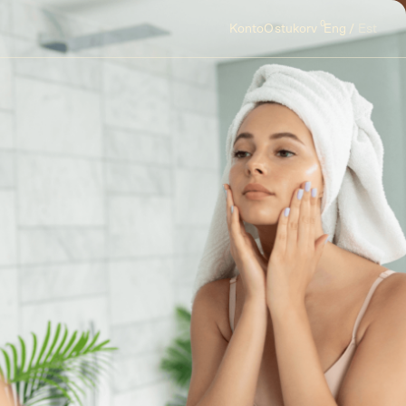
0
Konto
Ostukorv
Eng
Est