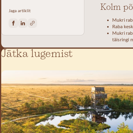
Kolm põ
Jaga artiklit
Mukri rab
Raba keske
Mukri rab
täisringi 
Jätka lugemist