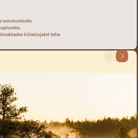
le soostumisele.
supluseks.
õimaldades külastajatel teha