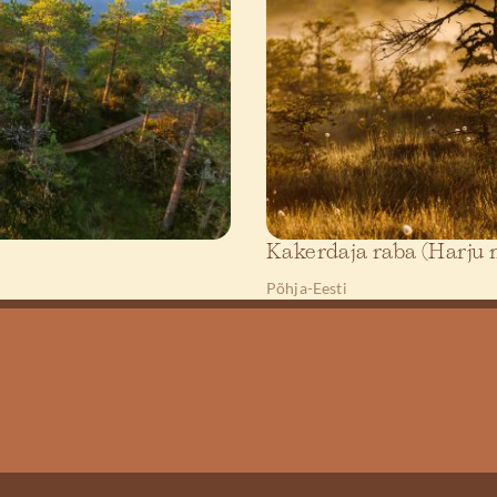
Kakerdaja raba (Harju
Põhja-Eesti