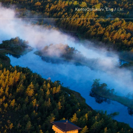
0
Konto
Ostukorv
Eng
Est