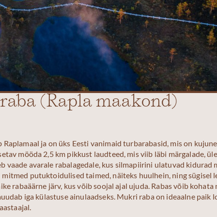
 raba (Rapla maakond)
 Raplamaal ja on üks Eesti vanimaid turbarabasid, mis on kujun
setav mööda 2,5 km pikkust laudteed, mis viib läbi märgalade, ül
 vaade avarale rabalagedale, kus silmapiirini ulatuvad kidurad
mitmed putuktoidulised taimed, näiteks huulhein, ning sügisel le
äike rabaäärne järv, kus võib soojal ajal ujuda. Rabas võib koha
 muudab iga külastuse ainulaadseks. Mukri raba on ideaalne paik 
aastaajal.