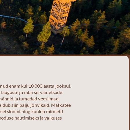
enud enam kui 10 000 aasta jooksul.
e laugaste ja raba servametsade.
 männid ja tumedad veesilmad.
idub siin palju jõhvikaid. Matkatee
ta metsloomi ning kuulda mitmeid
looduse nautimiseks ja vaikuses