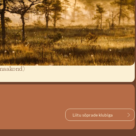
 maakond)
Liitu sõprade klubiga