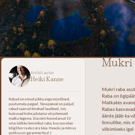
Mukri
Artikli autor
Heiki Kanne
Mukri raba asub
Raba on ligipää
Rabad on olnud pikka aega müstilised,
Matkates avaneb
puutumata paigad. Tänapäeval on paljud
Rabas kasvavad 
rabad saanud ilmekad laudteed, mis
kutsuvad kohe jalutama või pikemaid
äärde jääb ka v
matku tegema. Siia olen koondanud 10
linnuliike, mis
oma isilikku lemmikut raba, kus soovitan
kõigil korra elus ära käia. Heaolu ja mõnus
viibimiseks igal 
puhkus on garanteeritud :)