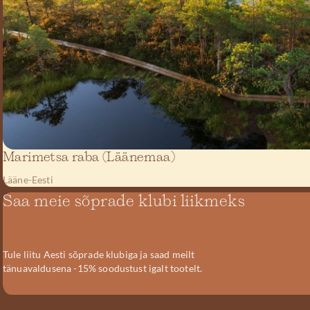
Marimetsa raba (Läänemaa)
Lääne-Eesti
Saa meie sõprade klubi liikmeks
Tule liitu Aesti sõprade klubiga ja saad meilt
tänuavaldusena -15% soodustust igalt tootelt.