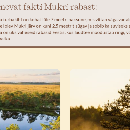
nevat fakti Mukri rabast:
a turbakiht on kohati üle 7 meetri paksune, mis viitab väga vana
l olev Mukri järv on kuni 2,5 meetrit sügav ja sobib ka suviseks 
a on üks väheseid rabasid Eestis, kus laudtee moodustab ringi, v
matka.