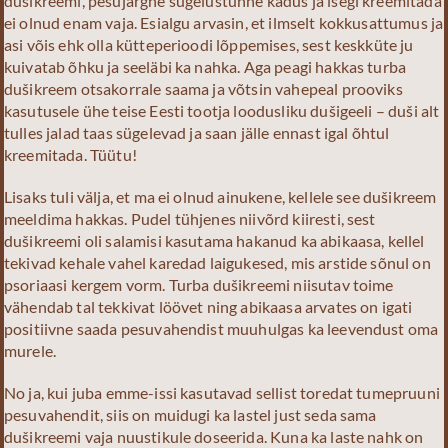
dušikreemi, pesujärgne sügelustunne kadus ja isegi kreemitada
ei olnud enam vaja. Esialgu arvasin, et ilmselt kokkusattumus ja
asi võis ehk olla kütteperioodi lõppemises, sest keskküte ju
kuivatab õhku ja seeläbi ka nahka. Aga peagi hakkas turba
dušikreem otsakorrale saama ja võtsin vahepeal prooviks
kasutusele ühe teise Eesti tootja loodusliku dušigeeli – duši alt
tulles jalad taas sügelevad ja saan jälle ennast igal õhtul
kreemitada. Tüütu!
Lisaks tuli välja, et ma ei olnud ainukene, kellele see dušikreem
meeldima hakkas. Pudel tühjenes niivõrd kiiresti, sest
dušikreemi oli salamisi kasutama hakanud ka abikaasa, kellel
tekivad kehale vahel karedad laigukesed, mis arstide sõnul on
psoriaasi kergem vorm. Turba dušikreemi niisutav toime
vähendab tal tekkivat löövet ning abikaasa arvates on igati
positiivne saada pesuvahendist muuhulgas ka leevendust oma
murele.
No ja, kui juba emme-issi kasutavad sellist toredat tumepruuni
pesuvahendit, siis on muidugi ka lastel just seda sama
dušikreemi vaja nuustikule doseerida. Kuna ka laste nahk on