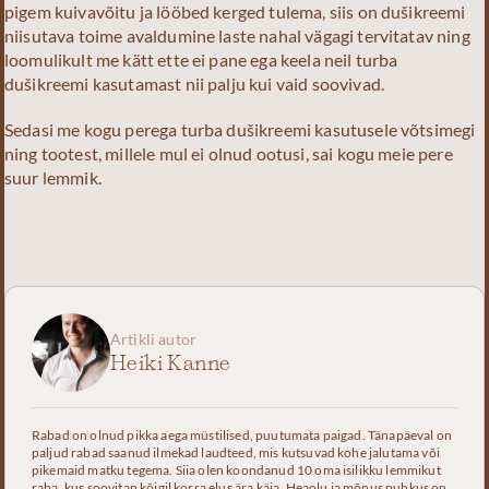
pigem kuivavõitu ja lööbed kerged tulema, siis on dušikreemi
niisutava toime avaldumine laste nahal vägagi tervitatav ning
loomulikult me kätt ette ei pane ega keela neil turba
dušikreemi kasutamast nii palju kui vaid soovivad.
Sedasi me kogu perega turba dušikreemi kasutusele võtsimegi
ning tootest, millele mul ei olnud ootusi, sai kogu meie pere
suur lemmik.
Artikli autor
Heiki Kanne
Rabad on olnud pikka aega müstilised, puutumata paigad. Tänapäeval on
paljud rabad saanud ilmekad laudteed, mis kutsuvad kohe jalutama või
pikemaid matku tegema. Siia olen koondanud 10 oma isilikku lemmikut
raba, kus soovitan kõigil korra elus ära käia. Heaolu ja mõnus puhkus on