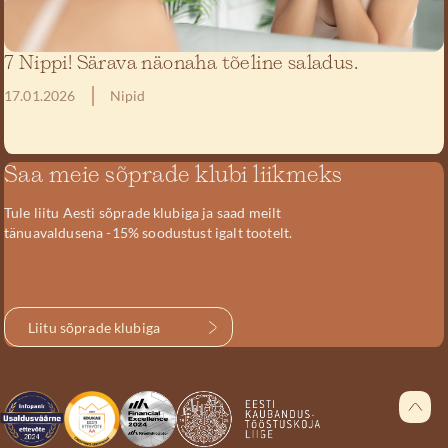
7 Nippi! Särava näonaha tõeline saladus.
17.01.2026
Nipid
Saa meie sõprade klubi liikmeks
Tule liitu Aesti sõprade klubiga ja saad meilt
tänuavaldusena -15% soodustust igalt tootelt.
Liitu sõprade klubiga