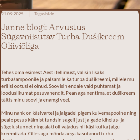
21.09.2025
Tagasiside
Janne blogi: Arvustus –
Sügavniisutav Turba Dušikreem
Oliiviõliga
Tehes oma esimest Aesti tellimust, valisin lisaks
turbašampoonile ja palsamile ka turba dušikreemi, millele mul
erilisi ootusi ei olnud. Soovisin endale vaid puhtamat ja
looduslikumat pesuvahendit. Pean aga nentima, et dušikreem
täitis minu soovi ja enamgi veel.
Minu nahk on käsivartel ja jalgadel pigem kuivemapoolne ning
peale pesus käimist tundsin sageli just jalgade kihelus- ja
sügelustunnet ning alati oli vajadus nii käsi kui ka jalgu
kreemitada. Olles aga mõnda aega kasutanud turba