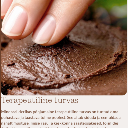
Terapeutiline turvas
Mineraaliderikas põhjamaine terapeutiline turvas on tuntud oma
puhastava ja taastava toime poolest. See aitab siduda ja eemaldada
nahalt mustuse, liigse rasu ja keskkonna saasteosakesed, toimides