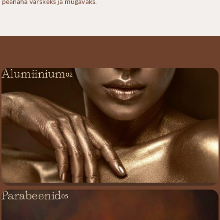
peanaha värskeks ja mugavaks.
Alumiinium
02
Parabeenid
05