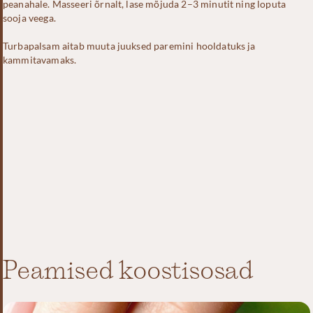
peanahale. Masseeri õrnalt, lase mõjuda 2–3 minutit ning loputa
sooja veega.
Turbapalsam aitab muuta juuksed paremini hooldatuks ja
kammitavamaks.
Peamised koostisosad