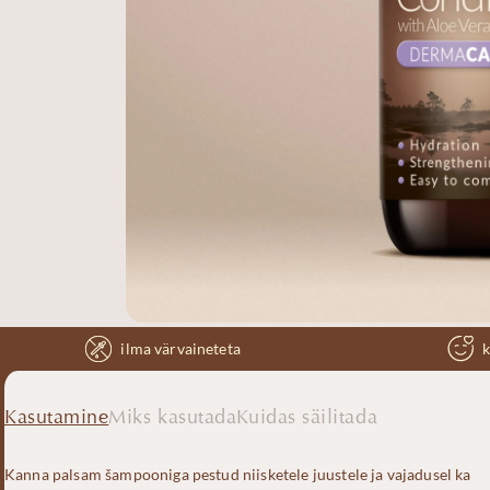
ilma värvaineteta
k
Kasutamine
Miks kasutada
Kuidas säilitada
Kanna palsam šampooniga pestud niisketele juustele ja vajadusel ka