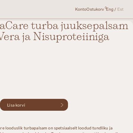
0
Konto
Ostukorv
Eng
Est
Care turba juuksepalsam
Vera ja Nisuproteiiniga
Lisa korvi
e looduslik turbapalsam on spetsiaalselt loodud tundliku ja