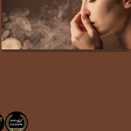
Tegu on
naftaga.
Mineraalõli ei
sisalda mitte
midagi head,
selles
puuduvad
mineraalained,
vitamiinid ja