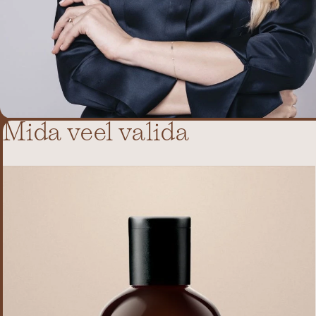
juuksejuure
juurde. Meie
ütleme
silikoonidele EI!
Mida veel valida