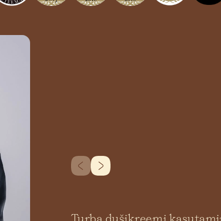
alumiiniumidooside
nimetuste alt
kokkupuute mõju,
nagu Etylen,
avastati luustiku
Metylene,
hälbeid ja
Propylene,
närvisüsteemi
Putylene
probleeme. Al ja
parabens.
teised raskmetallid
Parabeene
kehas takistavad
lisatakse
raua imendumist ja
toodetesse, et
võivad põhjustada
tooted säiliksid
vähki. Meie ütleme
paremini.
Al-ile EI!
Parabeene
seostatakse
palju
munasarjavähi,
eesnäärmevähi,
rinnavähi ja
paljude muude
vähkkasvajatega.
Meie ütleme EI!
Turba dušikreemi kasutam