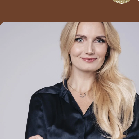
Silikoon ehk
dimethicone ja
PEG. Lisades
silikoni juustele
või nahale, siis
silendame sellega
nahka, juukseid ja
täidame kõik
ebatasasused. See
tekitab aga
nahale ja juustele
kihi, mis ei lase
läbi hapniku ega
muid vajalikke
aineid. Silikoon
ladestub aga
peanahale ja
juuksepooridesse,
takistades nii
hapniku jõudmist