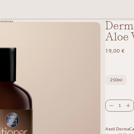
teiiniga
Derma
Aloe 
19,00
€
Suurus
250ml
Aesti DermaCar