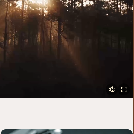
utamine hoiab peanaha tervena ja rahulikuna.