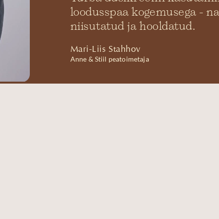
loodusspaa kogemusega - na
niisutatud ja hooldatud.
Mari-Liis Stahhov
Anne & Stiil peatoimetaja