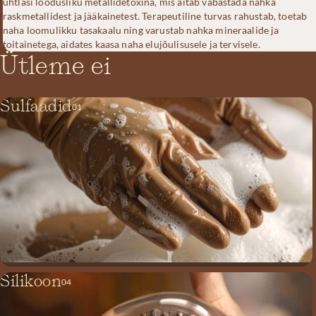
ühtlasi loodusliku metallidetoxina, mis aitab vabastada nahka
raskmetallidest ja jääkainetest. Terapeutiline turvas rahustab, toetab
naha loomulikku tasakaalu ning varustab nahka mineraalide ja
toitainetega, aidates kaasa naha elujõulisusele ja tervisele.
Ütleme ei
Sulfaadid
01
Silikoon
04