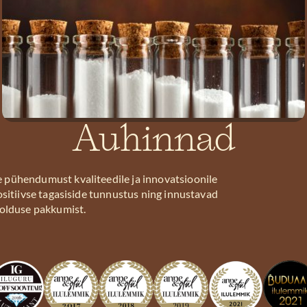
Auhinnad
Alumiiniumi
kehasse
e pühendumust kvaliteedile ja innovatsioonile
imendumisel,
ositiivse tagasiside tunnustus ning innustavad
kannab vereringe
olduse pakkumist.
selle neerudesse,
kus alumiinium
kiiresti
lagundatakse.
Loomkatsete
käigus, kus uuriti
suurte
Võib leida ka