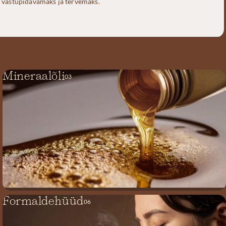
vastupidavamaks ja tervemaks.
Mineraalõli
03
Formaldehüüd
06