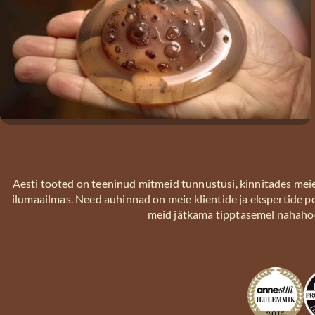
SLS on nahka
ärritav ja
kahjulik juba
0,5% juures.
Tihti leiab
lettidelt
šampoone, mille
SLS-i sisaldus on
lausa 40%. Tihti
Aesti tooted on teeninud mitmeid tunnustusi, kinnitades mei
saab sellest
ilumaailmas. Need auhinnad on meie klientide ja ekspertide p
alguse juuste
meid jätkama tipptasemel nahaho
väljalangemine
ja
nahaprobleemid.
Meie ütleme
SLS-ile EI!