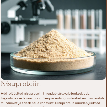
Nisuproteiin
Hüdrolüüsitud nisuproteiin imendub sügavale juuksekiudu,
tugevdades seda seestpoolt. See parandab juuste elastsust, vähendab
murdumist ja annab neile kohevust. Nisuproteiin muudab juuksed