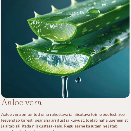
Aaloe vera
Aaloe vera on tuntud oma rahustava ja niisutava toime poolest. See
leevendab kiiresti peanaha ärritust ja kuivust, toetab naha uuenemist
ja aitab säilitada niiskustasakaalu. Regulaarne kasutamine jätab